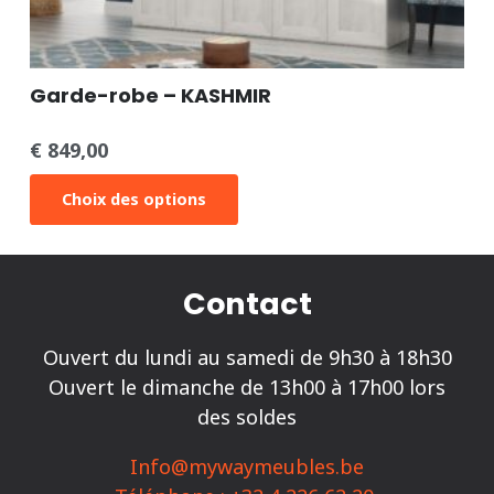
Garde-robe – KASHMIR
€
849,00
Ce
Choix des options
produit
a
plusieurs
Contact
variations.
Ouvert du lundi au samedi de 9h30 à 18h30
Les
Ouvert le dimanche de 13h00 à 17h00 lors
options
des soldes
peuvent
être
Info@mywaymeubles.be
choisies