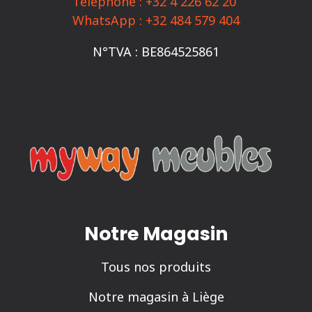
Téléphone : +32 4 226 62 20
sur
WhatsApp : +32 484 579 404
la
N°TVA : BE864525861
page
du
produit
Notre Magasin
Tous nos produits
Notre magasin à Liège