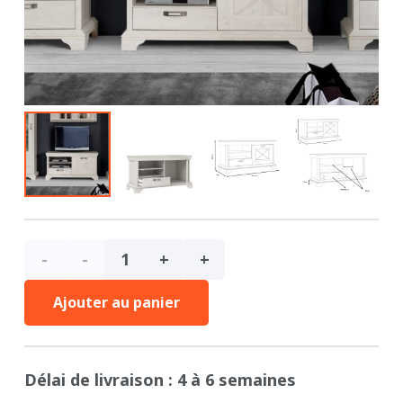
quantité
de
Ajouter au panier
Meuble
Délai de livraison : 4 à 6 semaines
TV