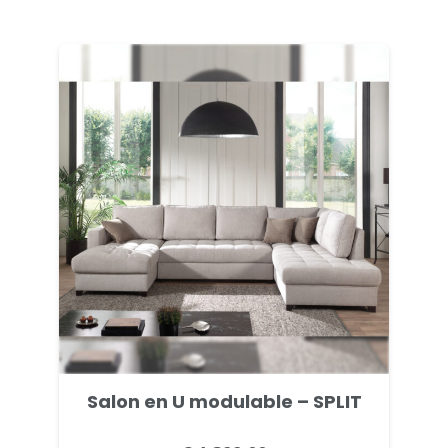
initial
actuel
était :
est :
€ 2.499,00.
€ 1.499,00.
Salon en U modulable – SPLIT