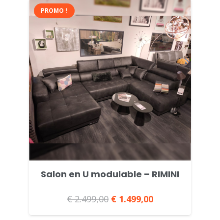
PROMO !
Salon en U modulable – RIMINI
€
2.499,00
Le
€
1.499,00
Le
prix
prix