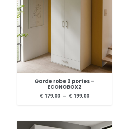
Garde robe 2 portes –
ECONOBOX2
€
179,00
–
€
199,00
Plage
de
prix :
€ 179,00