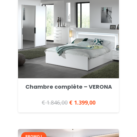
Chambre complète – VERONA
€
1.846,00
Le
€
1.399,00
Le
prix
prix
initial
actuel
était :
est :
PROMO !