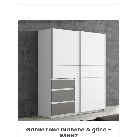
de
prix :
€ 339,00
à
€ 439,00
Garde robe blanche & grise –
WINN2