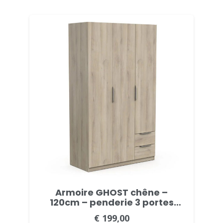
prix :
€ 99,00
à
€ 209,00
Armoire GHOST chêne –
120cm – penderie 3 portes
avec 2 tiroirs
€
199,00