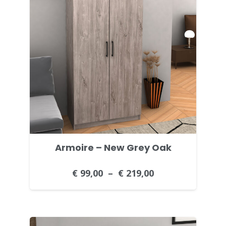
Armoire – New Grey Oak
€
99,00
–
€
219,00
Plage
de
prix :
€ 99,00