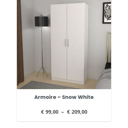
à
€ 219,00
Armoire – Snow White
€
99,00
–
€
209,00
Plage
de