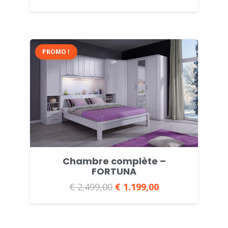
PROMO !
Chambre complète –
FORTUNA
€
2.499,00
Le
€
1.199,00
Le
prix
prix
initial
actuel