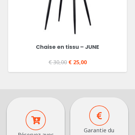
Chaise en tissu – JUNE
€
30,00
Le
€
25,00
Le
prix
prix
initial
actuel
était :
est :
€ 30,00.
€ 25,00.
Garantie du
Réservez avec