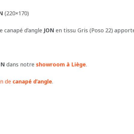
N
(220×170)
 le canapé d’angle
JON
en tissu Gris (Poso 22) apporte
ON
dans notre
showroom à Liège
.
on de
canapé d’angle
.