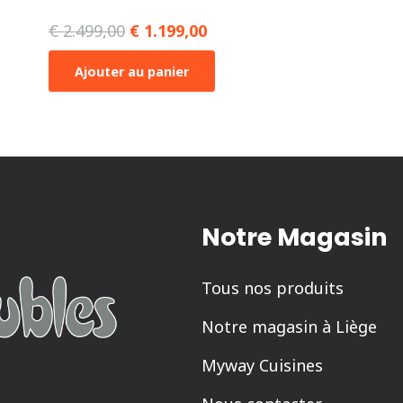
€
2.499,00
Le
€
1.199,00
Le
prix
prix
Ajouter au panier
initial
actuel
était :
est :
€ 2.499,00.
€ 1.199,00.
Notre Magasin
Tous nos produits
Notre magasin à Liège
Myway Cuisines