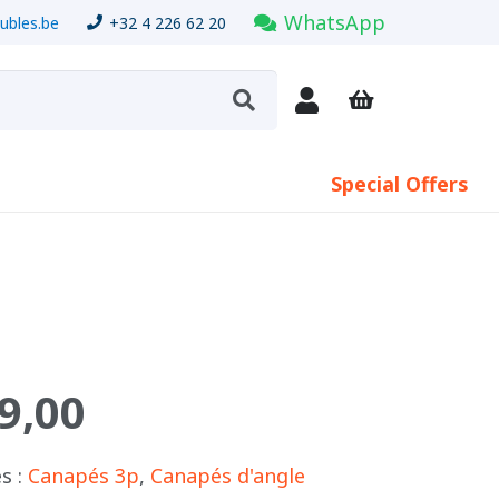
WhatsApp
bles.be
+32 4 226 62 20
Special Offers
9,00
s :
Canapés 3p
,
Canapés d'angle