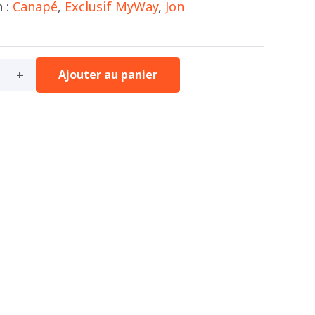
n :
Canapé
,
Exclusif MyWay
,
Jon
Ajouter au panier
e