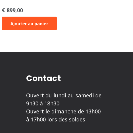
€
899,00
€
1.2
Ajouter au panier
C
Contact
Ouvert du lundi au samedi de
9h30 à 18h30
Ouvert le dimanche de 13h00
à 17h00 lors des soldes