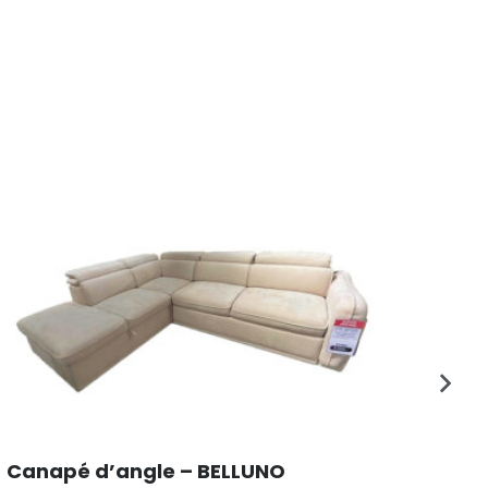
PR
Canapé d’angle – BELLUNO
Can