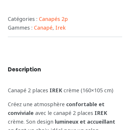
crème
Catégories :
Canapés 2p
-
Gammes :
Canapé
,
Irek
IREK
Description
Canapé 2 places
IREK
crème (160×105 cm)
Créez une atmosphère
confortable et
conviviale
avec le canapé 2 places
IREK
crème. Son design
lumineux et accueillant