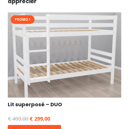
apprécier
PROMO !
Lit superposé – DUO
€
499,00
Le
€
299,00
Le
prix
prix