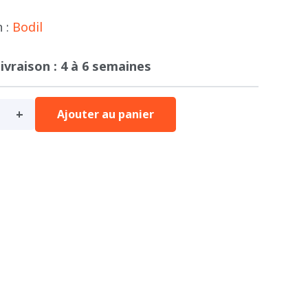
n :
Bodil
livraison : 4 à 6 semaines
Ajouter au panier
e