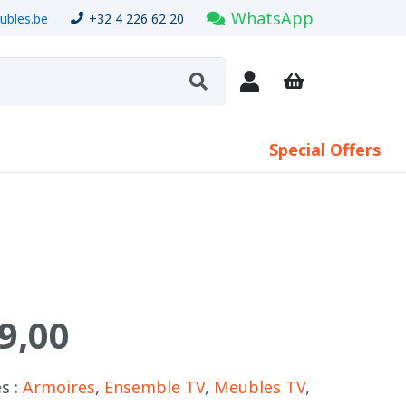
WhatsApp
bles.be
+32 4 226 62 20
Special Offers
9,00
s :
Armoires
,
Ensemble TV
,
Meubles TV
,