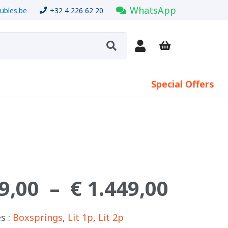
WhatsApp
bles.be
+32 4 226 62 20
Special Offers
9,00
–
€
1.449,00
Plage
de
prix :
s :
Boxsprings
,
Lit 1p
,
Lit 2p