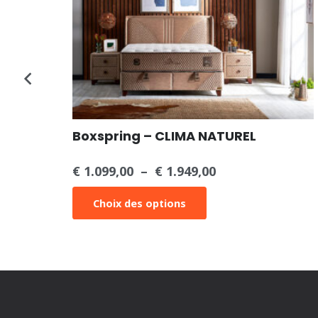
Boxspring – CLIMA NATUREL
€
1.099,00
–
€
1.949,00
Plage
de
Ce
Choix des options
prix :
produit
€ 1.099,00
a
à
plusieurs
€ 1.949,00
variations.
Les