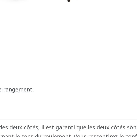
PRIME
de rangement
es deux côtés, il est garanti que les deux côtés sont
urnant le sens du roulement. Vous ressentirez le con