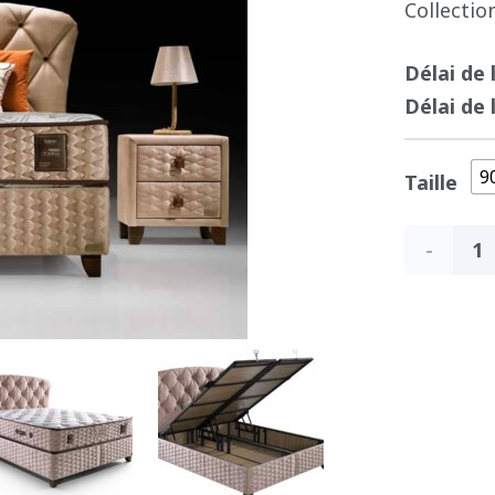
Collectio
Délai de 
Délai de 
9
Taille
quantité
de
Boxsprin
-
FRESHCE