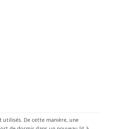
 utilisés. De cette manière, une
fort de dormir dans un nouveau lit à