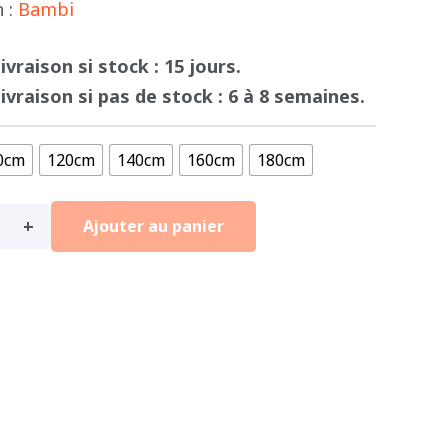
€ 899
n :
Bambi
à
€ 1.44
livraison si stock : 15 jours.
livraison si pas de stock : 6 à 8 semaines.
0cm
120cm
140cm
160cm
180cm
Ajouter au panier
g
LL