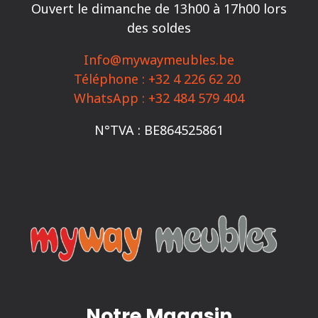
Ouvert le dimanche de 13h00 à 17h00 lors
options
des soldes
peuvent
être
Info@mywaymeubles.be
choisies
Téléphone : +32 4 226 62 20
sur
WhatsApp : +32 484 579 404
la
N°TVA : BE864525861
page
du
produit
Notre Magasin