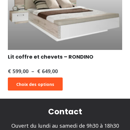
Lit coffre et chevets – RONDINO
€
599,00
–
€
649,00
Plage
de
Ce
Choix des options
prix :
produit
€ 599,00
a
à
plusieurs
Contact
€ 649,00
variations.
Ouvert du lundi au samedi de 9h30 à 18h30
Les